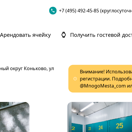
+7 (495) 492-45-85 (круглосуточ
Арендовать ячейку
Получить гостевой дос
ьный округ Коньково, ул
Внимание! Использов
регистрации. Подроб
@MnogoMesta_com ил