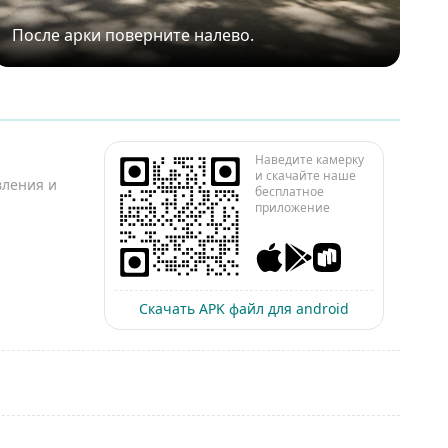
После арки поверните налево.
В
Наведите камерку
и скачайте наше
вления и
бесплатное
приложение
Скачать APK файл для android