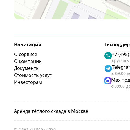
Навигация
Техподде
О сервисе
+7 (495)
круглосу
О компании
Telegr
Документы
с 09:00 д
Стоимость услуг
Max по
Инвесторам
с 09:00 д
Аренда тёплого склада в Москве
© ООО «ЗИМА» 2026