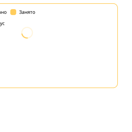
ано
Занято
ус