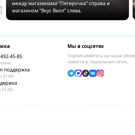
между магазинами “Пятерочка” справа и
магазином “Вкус Вилл” слева.
ржка
Мы в соцсетях
Подписывайтесь на наши обно
 492-45-85
новости в социальных сетях.
точно
am поддержка
о 21:00
ддержка
о 21:00